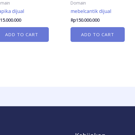
main
Domain
apika dijual
mebelcantik dijual
p
15.000.000
Rp
150.000.000
ADD TO CART
ADD TO CART