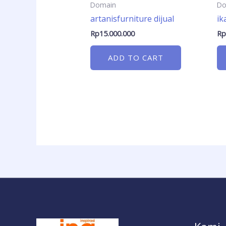
Domain
Do
artanisfurniture dijual
ik
Rp
15.000.000
R
ADD TO CART