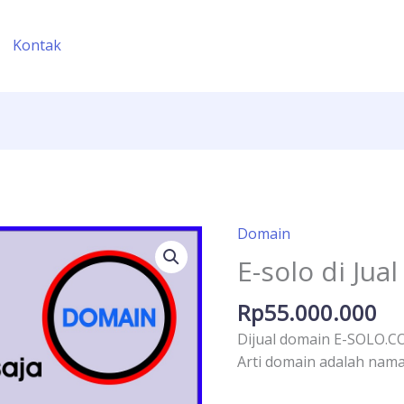
Kontak
Domain
E-
solo
E-solo di Jual
di
Jual
Rp
55.000.000
quantity
Dijual domain E-SOLO.
Arti domain adalah nam