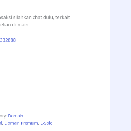
aksi silahkan chat dulu, terkait
lian domain.
2332888
ory:
Domain
al
,
Domain Premium
,
E-Solo