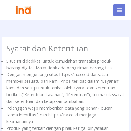
Skip
to
content
Syarat dan Ketentuan
Situs ini didedikasi untuk kemudahan transaksi produk
barang digital. Maka tidak ada pengiriman barang fisik.
Dengan mengunjungi situs https://ina.co.id dan/atau
membeli sesuatu dari kami, Anda terlibat dalam “Layanan”
kami dan setuju untuk terikat oleh syarat dan ketentuan
berikut (“Ketentuan Layanan”, “Ketentuan”), termasuk syarat
dan ketentuan dan kebijakan tambahan.
Pelanggan wajib memberikan data yang benar ( bukan
tanpa identitas ) dan https://ina.co.id menjaga
keamanannya.
Produk yang terkait dengan pihak ketiga, dinyatakan