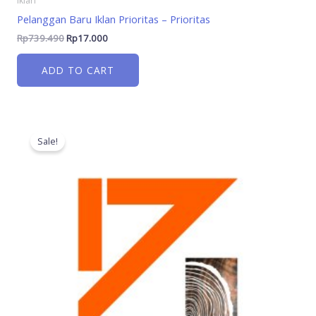
Iklan
Pelanggan Baru Iklan Prioritas – Prioritas
Rp
739.490
Rp
17.000
ADD TO CART
Original
Current
price
price
Sale!
was:
is:
Rp1.500.000.
Rp202.600.