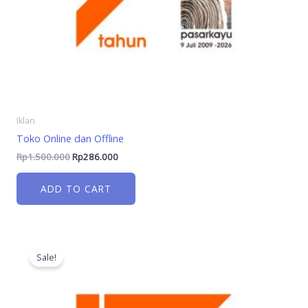
Iklan
Toko Online dan Offline
Rp
1.500.000
Rp
286.000
ADD TO CART
Original
Current
price
price
Sale!
was:
is:
Rp1.500.000.
Rp286.000.