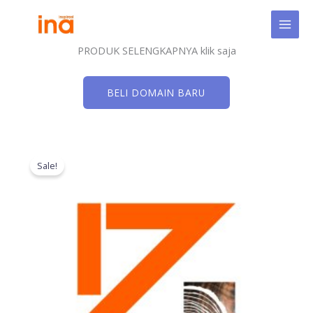
Skip
to
content
PRODUK SELENGKAPNYA klik saja
BELI DOMAIN BARU
Original
Current
price
price
Sale!
was:
is:
Rp1.500.000.
Rp286.000.